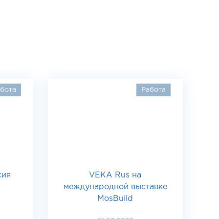
бота
Работа
сия
VEKA Rus на
международной выставке
MosBuild