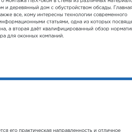
го монтажа ПВХ-окон в стены из различных материало
ом и деревянный дом с обустройством обсады. Главна
также все, кому интересны технологии современного
информационными статьями, одна из которых посвящ
на, а вторая даёт квалифицированный обзор нормати
ра для оконных компаний.
ся его практическая направленность и отличное