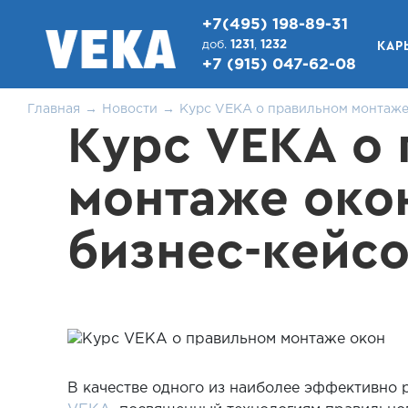
+7(495) 198-89-31
КАР
доб.
1231
,
1232
+7 (915) 047-62-08
Главная
Новости
Курс VEKA о правильном монтаже
Курс VEKA о
монтаже окон
бизнес-кейс
В качестве одного из наиболее эффективно