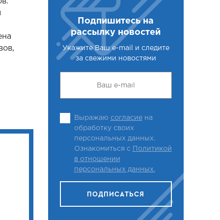
в:
я
Подпишитесь на
рассылку новостей
ена
вов,
Укажите Ваш e-mail и следите
за свежими новостями
Выражаю
согласие
на
обработку своих
персональных данных.
Ознакомиться с
Политикой
в отношении
персональных данных.
ПОДПИСАТЬСЯ