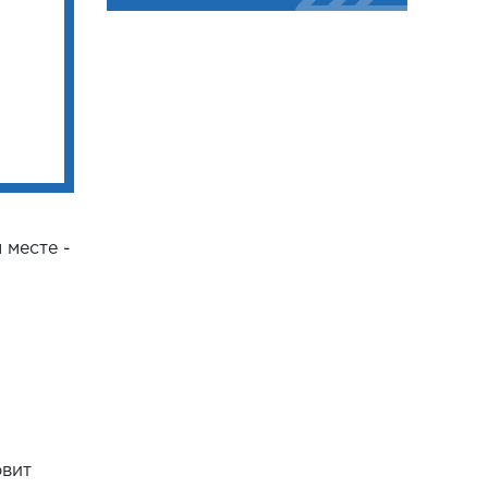
 месте -
овит