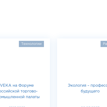
Технологии
Ра
VEKA на Форуме
Экология – профес
оссийской торгово-
будущего
омышленной палаты