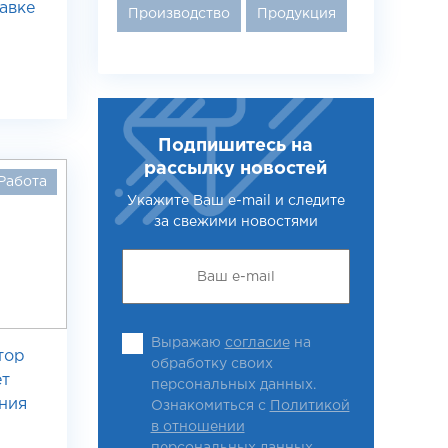
авке
Производство
Продукция
Подпишитесь на
рассылку новостей
Работа
Укажите Ваш e-mail и следите
за свежими новостями
Выражаю
согласие
на
тор
обработку своих
ет
персональных данных.
ния
Ознакомиться с
Политикой
в отношении