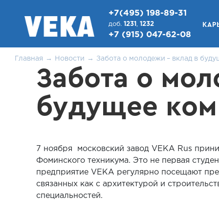
+7(495) 198-89-31
КАР
доб.
1231
,
1232
+7 (915) 047-62-08
Главная
Новости
Забота о молодежи – вклад в буд
Забота о мол
будущее ком
7 ноября московский завод VEKA Rus прини
Фоминского техникума. Это не первая студен
предприятие VEKA регулярно посещают пре
связанных как с архитектурой и строительс
специальностей.