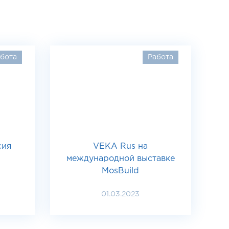
бота
Работа
сия
VEKA Rus на
международной выставке
MosBuild
01.03.2023