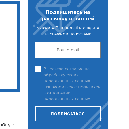
Подпишитесь на
рассылку новостей
Укажите Ваш e-mail и следите
за свежими новостями
Выражаю
согласие
на
обработку своих
персональных данных.
Ознакомиться с
Политикой
в отношении
персональных данных.
ПОДПИСАТЬСЯ
робную